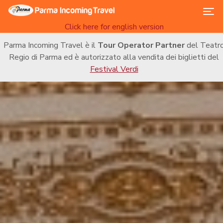
TOG
Click here for english version
Parma Incoming Travel è il
Tour Operator Partner
del Teatr
Regio di Parma ed è autorizzato alla vendita dei biglietti del
Festival Verdi