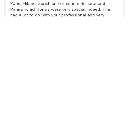
Paris, Milano, Zürich and of course Busseto and
Parma, which for us were very special indeed. This
had a lot to do with your professional and very
helpful way you organised our time between Cremona
and Parma. You were simply excellent and a pleasure
to communicate with, and for this we would like to
thank you sincerely. Also, the guide was brilliant and
a pleasure to be with.
New Zealand
Hätsch and Lavinia