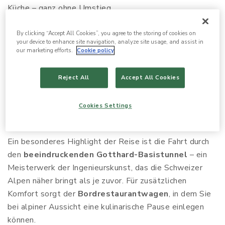
Küche – ganz ohne Umstieg.
Vergessen Sie Flughafentransfers, lange
By clicking “Accept All Cookies”, you agree to the storing of cookies on
Warteschlangen oder Mietwagen. Der
direkte
your device to enhance site navigation, analyze site usage, and assist in
our marketing efforts.
Cookie policy
Komfortzug von Zürich nach Parma
verbindet zwei
kulturelle Hochburgen Europas auf besonders
Reject All
Accept All Cookies
angenehme Weise – in nur fünf Stunden. Die Fahrt
beginnt im Zentrum von Zürich und führt über
Zug,
Cookies Settings
Arth-Goldau, Bellinzona, Lugano, Chiasso, Como,
Mailand
und
Piacenza
direkt nach Parma.
Ein besonderes Highlight der Reise ist die Fahrt durch
den
beeindruckenden Gotthard-Basistunnel
– ein
Meisterwerk der Ingenieurskunst, das die Schweizer
Alpen näher bringt als je zuvor. Für zusätzlichen
Komfort sorgt der
Bordrestaurantwagen
, in dem Sie
bei alpiner Aussicht eine kulinarische Pause einlegen
können.